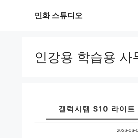
컨
텐
민화 스튜디오
츠
로
건
너
뛰
인강용 학습용 사
기
갤럭시탭 S10 라이트
2026-06-