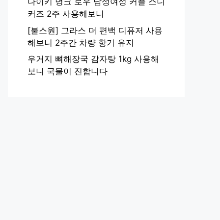
나이키 덩크 로우 남성여성 커플 스니
커즈 2주 사용해보니
[불스원] 그라스 더 편백 디퓨저 사용
해보니 2주간 차량 향기 유지
우거지 뼈해장국 감자탕 1kg 사용해
보니 국물이 진합니다