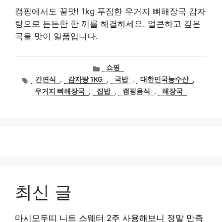
캠핑에서도 꿀맛! 1kg 푸짐한 우거지 뼈해장국 감자
탕으로 든든한 한 끼를 해결하세요. 얼큰하고 깊은
국물 맛이 일품입니다.
카
쇼핑
테
태
간편식
,
감자탕 1KG
,
국밥
,
대한민국농수산
,
고
그
우거지 뼈해장국
,
집밥
,
캠핑음식
,
해장국
리
최신 글
마시모두띠 니트 스웨터 2주 사용해보니 정말 만족