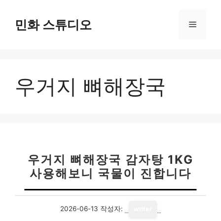
컨
텐
민화 스튜디오
메
츠
로
뉴
건
너
우거지 뼈해장국
뛰
기
우거지 뼈해장국 감자탕 1KG
사용해보니 국물이 진합니다
2026-06-13
작성자:
writer