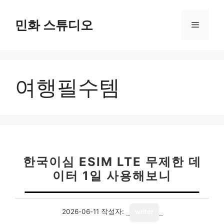
컨
텐
민화 스튜디오
메
츠
로
뉴
건
너
여행필수템
뛰
기
한국이심 ESIM LTE 무제한 데
이터 1일 사용해보니
2026-06-11
작성자:
writer