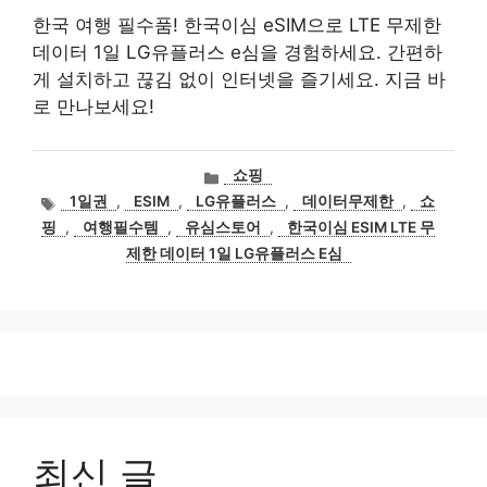
한국 여행 필수품! 한국이심 eSIM으로 LTE 무제한
데이터 1일 LG유플러스 e심을 경험하세요. 간편하
게 설치하고 끊김 없이 인터넷을 즐기세요. 지금 바
로 만나보세요!
카
쇼핑
테
태
1일권
,
ESIM
,
LG유플러스
,
데이터무제한
,
쇼
고
그
핑
,
여행필수템
,
유심스토어
,
한국이심 ESIM LTE 무
리
제한 데이터 1일 LG유플러스 E심
최신 글