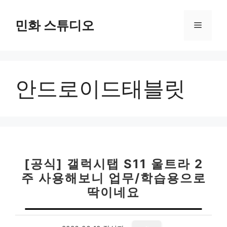
컨
텐
민화 스튜디오
메
츠
로
뉴
건
너
안드로이드태블릿
뛰
기
[공식] 갤럭시탭 S11 울트라 2
주 사용해보니 업무/학습용으로
딱이네요