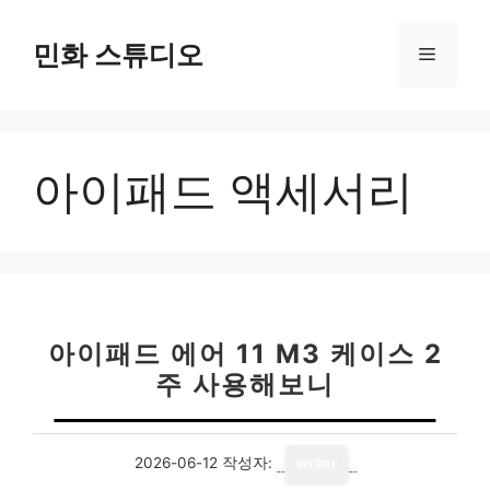
컨
텐
민화 스튜디오
메
츠
로
뉴
건
너
아이패드 액세서리
뛰
기
아이패드 에어 11 M3 케이스 2
주 사용해보니
2026-06-12
작성자:
writer