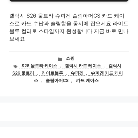
갤럭시 S26 울트라 슈피겐 슬림아머CS 카드 케이
스로 카드 수납과 슬림함을 동시에 잡으세요 라이트
블루 컬러로 스타일까지 완성합니다 지금 바로 만나
보세요
카
쇼핑
테
태
S26 울트라 케이스
,
갤럭시 카드 케이스
,
갤럭시
고
그
S26 울트라
,
라이트블루
,
슈피겐
,
슈피겐 카드 케이
리
스
,
슬림아머CS
,
카드 케이스