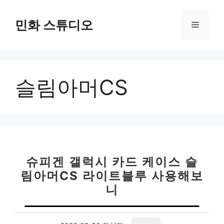
컨
텐
민화 스튜디오
메
츠
로
뉴
건
너
슬림아머CS
뛰
기
슈피겐 갤럭시 카드 케이스 슬
림아머CS 라이트블루 사용해보
니