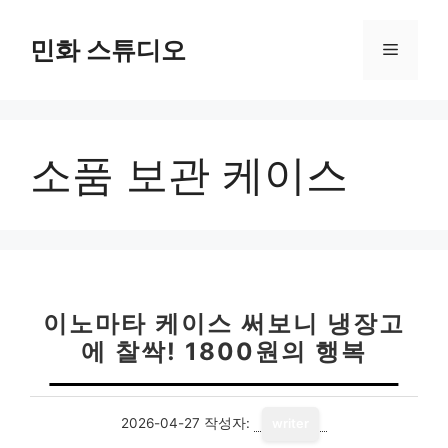
컨
텐
민화 스튜디오
메
츠
로
뉴
건
너
소품 보관 케이스
뛰
기
이노마타 케이스 써보니 냉장고
에 찰싹! 1800원의 행복
2026-04-27
작성자:
writer