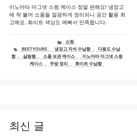
이노마타 마그넷 스윙 케이스 정말 편해요! 냉장고
에 착 붙어 소품들 깔끔하게 정리되니 공간 활용 최
고예요. 화이트 색상도 예뻐서 만족합니다.
카
쇼핑
테
태
BESTYOURS
,
냉장고 자석 수납함
,
다용도 수납
고
그
함
,
살림템
,
소품 보관 케이스
,
이노마타 마그넷 스윙
리
케이스
,
주방 정리
,
화이트 수납함
최신 글