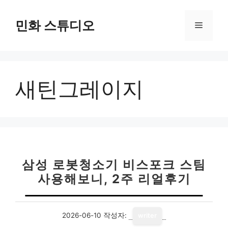
컨
텐
민화 스튜디오
메
츠
로
뉴
건
너
새틴그레이지
뛰
기
삼성 로봇청소기 비스포크 스팀
사용해보니, 2주 리얼후기
2026-06-10
작성자:
writer