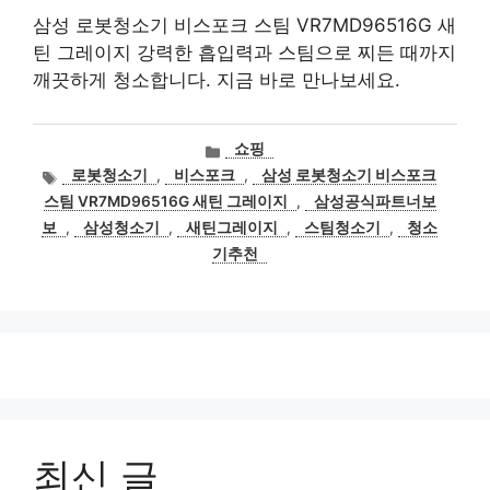
삼성 로봇청소기 비스포크 스팀 VR7MD96516G 새
틴 그레이지 강력한 흡입력과 스팀으로 찌든 때까지
깨끗하게 청소합니다. 지금 바로 만나보세요.
카
쇼핑
테
태
로봇청소기
,
비스포크
,
삼성 로봇청소기 비스포크
고
그
스팀 VR7MD96516G 새틴 그레이지
,
삼성공식파트너보
리
보
,
삼성청소기
,
새틴그레이지
,
스팀청소기
,
청소
기추천
최신 글