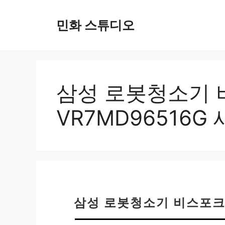
컨
텐
민화 스튜디오
츠
로
건
너
뛰
삼성 로봇청소기 
기
VR7MD96516G
삼성 로봇청소기 비스포크