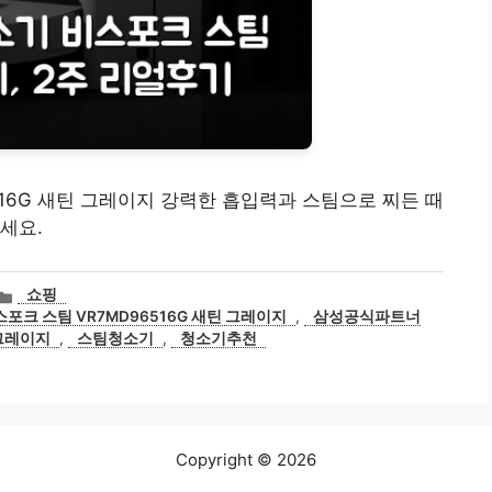
516G 새틴 그레이지 강력한 흡입력과 스팀으로 찌든 때
세요.
카
쇼핑
테
포크 스팀 VR7MD96516G 새틴 그레이지
,
삼성공식파트너
고
그레이지
,
스팀청소기
,
청소기추천
리
Copyright © 2026