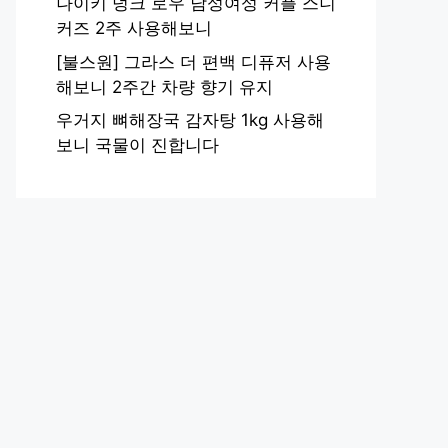
나이키 덩크 로우 남성여성 커플 스니
커즈 2주 사용해보니
[불스원] 그라스 더 편백 디퓨저 사용
해보니 2주간 차량 향기 유지
우거지 뼈해장국 감자탕 1kg 사용해
보니 국물이 진합니다