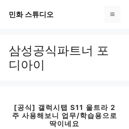
컨
텐
민화 스튜디오
메
츠
로
뉴
건
너
삼성공식파트너 포
뛰
기
디아이
[공식] 갤럭시탭 S11 울트라 2
주 사용해보니 업무/학습용으로
딱이네요