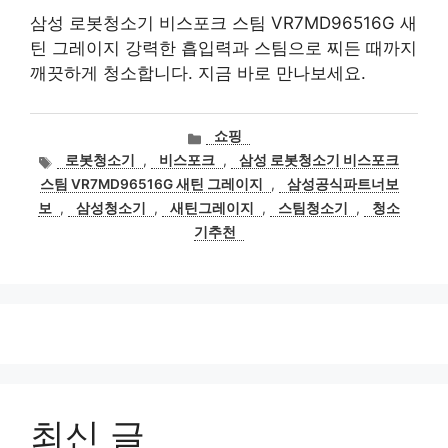
삼성 로봇청소기 비스포크 스팀 VR7MD96516G 새
틴 그레이지 강력한 흡입력과 스팀으로 찌든 때까지
깨끗하게 청소합니다. 지금 바로 만나보세요.
카
쇼핑
테
태
로봇청소기
,
비스포크
,
삼성 로봇청소기 비스포크
고
그
스팀 VR7MD96516G 새틴 그레이지
,
삼성공식파트너보
리
보
,
삼성청소기
,
새틴그레이지
,
스팀청소기
,
청소
기추천
최신 글