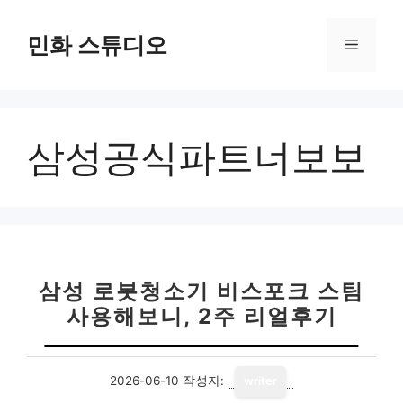
컨
텐
민화 스튜디오
메
츠
로
뉴
건
너
삼성공식파트너보보
뛰
기
삼성 로봇청소기 비스포크 스팀
사용해보니, 2주 리얼후기
2026-06-10
작성자:
writer