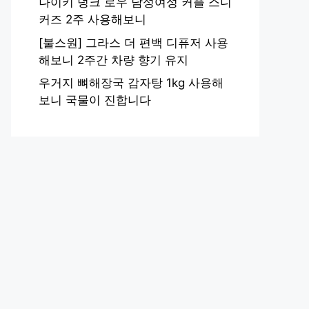
나이키 덩크 로우 남성여성 커플 스니
커즈 2주 사용해보니
[불스원] 그라스 더 편백 디퓨저 사용
해보니 2주간 차량 향기 유지
우거지 뼈해장국 감자탕 1kg 사용해
보니 국물이 진합니다