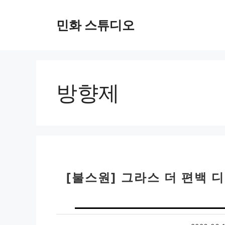
컨
텐
민화 스튜디오
츠
로
건
너
뛰
방향제
기
[불스원] 그라스 더 편백 