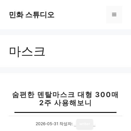
컨
텐
민화 스튜디오
메
츠
로
뉴
건
너
마스크
뛰
기
숨편한 덴탈마스크 대형 300매
2주 사용해보니
2026-05-31
작성자:
writer