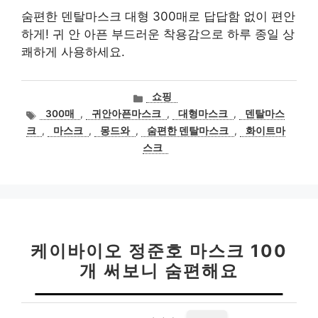
숨편한 덴탈마스크 대형 300매로 답답함 없이 편안
하게! 귀 안 아픈 부드러운 착용감으로 하루 종일 상
쾌하게 사용하세요.
카
쇼핑
테
태
300매
,
귀안아픈마스크
,
대형마스크
,
덴탈마스
고
그
크
,
마스크
,
몽드와
,
숨편한 덴탈마스크
,
화이트마
리
스크
케이바이오 정준호 마스크 100
개 써보니 숨편해요