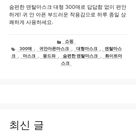
숨편한 덴탈마스크 대형 300매로 답답함 없이 편안
하게! 귀 안 아픈 부드러운 착용감으로 하루 종일 상
쾌하게 사용하세요.
카
쇼핑
테
태
300매
,
귀안아픈마스크
,
대형마스크
,
덴탈마스
고
그
크
,
마스크
,
몽드와
,
숨편한 덴탈마스크
,
화이트마
리
스크
최신 글