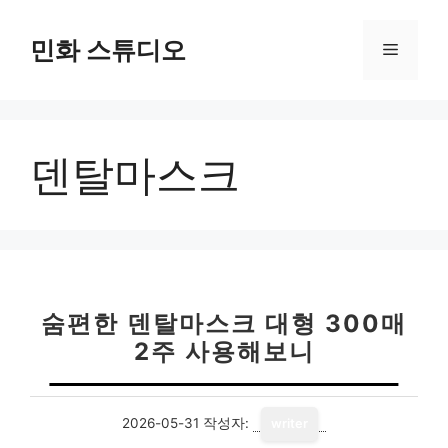
컨
텐
민화 스튜디오
메
츠
로
뉴
건
너
덴탈마스크
뛰
기
숨편한 덴탈마스크 대형 300매
2주 사용해보니
2026-05-31
작성자:
writer