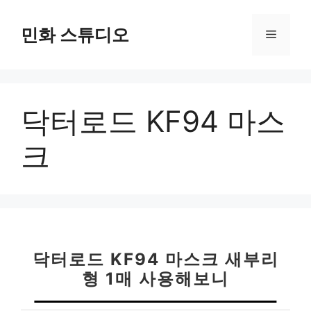
컨
텐
민화 스튜디오
메
츠
로
뉴
건
너
닥터로드 KF94 마스
뛰
기
크
닥터로드 KF94 마스크 새부리
형 1매 사용해보니