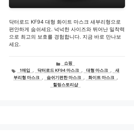
닥터로드 KF94 대형 화이트 마스크 새부리형으로
편안하게 숨쉬세요. 넉넉한 사이즈와 뛰어난 밀착력
으로 최고의 보호를 경험합니다. 지금 바로 만나보
세요.
카
쇼핑
테
태
1매입
,
닥터로드 KF94 마스크
,
대형 마스크
,
새
고
그
부리형 마스크
,
숨쉬기편한 마스크
,
화이트 마스크
,
리
힐링스토리샵