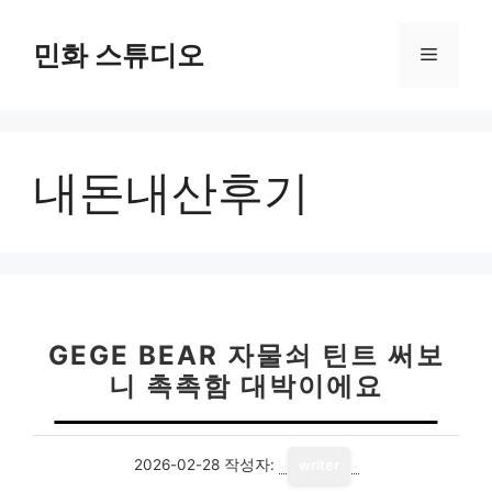
컨
텐
민화 스튜디오
메
츠
로
뉴
건
너
내돈내산후기
뛰
기
GEGE BEAR 자물쇠 틴트 써보
니 촉촉함 대박이에요
2026-02-28
작성자:
writer