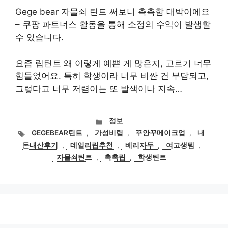
Gege bear 자물쇠 틴트 써보니 촉촉함 대박이에요
– 쿠팡 파트너스 활동을 통해 소정의 수익이 발생할
수 있습니다.
요즘 립틴트 왜 이렇게 예쁜 게 많은지, 고르기 너무
힘들었어요. 특히 학생이라 너무 비싼 건 부담되고,
그렇다고 너무 저렴이는 또 발색이나 지속…
카
정보
테
태
GEGEBEAR틴트
,
가성비립
,
꾸안꾸메이크업
,
내
고
그
돈내산후기
,
데일리립추천
,
베리자두
,
여고생템
,
리
자물쇠틴트
,
촉촉립
,
학생틴트