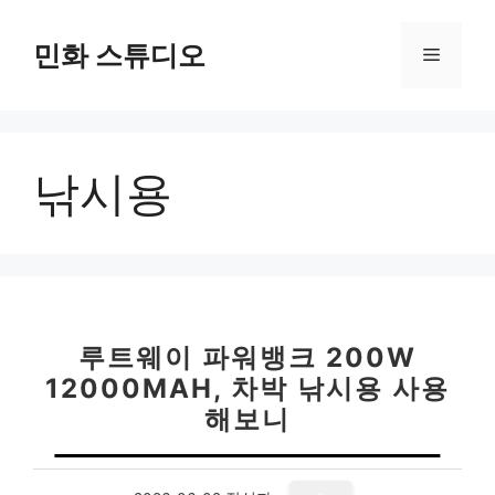
컨
텐
민화 스튜디오
메
츠
로
뉴
건
너
낚시용
뛰
기
루트웨이 파워뱅크 200W
12000MAH, 차박 낚시용 사용
해보니