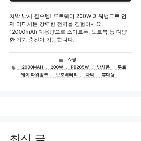
차박 낚시 필수템! 루트웨이 200W 파워뱅크로 언
제 어디서든 강력한 전력을 경험하세요.
12000mAh 대용량으로 스마트폰, 노트북 등 다양
한 기기 충전이 가능합니다.
카
쇼핑
테
태
12000MAH
,
200W
,
PB205W
,
낚시용
,
루트
고
그
웨이 파워뱅크
,
보조배터리
,
차박
,
휴대용
리
최신 글