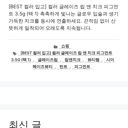
[BEST 컬러 입고] 컬러 글레이즈 립 앤 치크 피그먼
트 3.5g (택 1) 촉촉하게 빛나는 글로우 입술과 생기
가득한 치크를 동시에 연출하세요. 끈적임 없이 산
뜻하게 밀착되어 오래도록 지속됩니다.
카
쇼핑
테
태
[BEST 컬러 입고] 컬러 글레이즈 립 앤 치크 피그먼트
고
그
3.5G (택 1)
,
글레이즈립
,
립앤치크
,
뷰티템
,
시미
리
헤이즈뷰티
,
틴트
,
피그먼트
최신 글