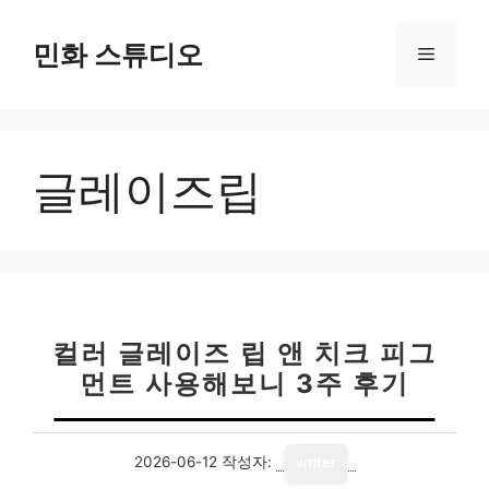
컨
텐
민화 스튜디오
메
츠
로
뉴
건
너
글레이즈립
뛰
기
컬러 글레이즈 립 앤 치크 피그
먼트 사용해보니 3주 후기
2026-06-12
작성자:
writer