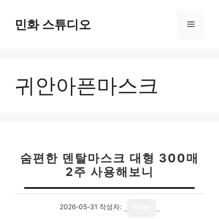
컨
텐
민화 스튜디오
메
츠
로
뉴
건
너
귀안아픈마스크
뛰
기
숨편한 덴탈마스크 대형 300매
2주 사용해보니
2026-05-31
작성자:
writer