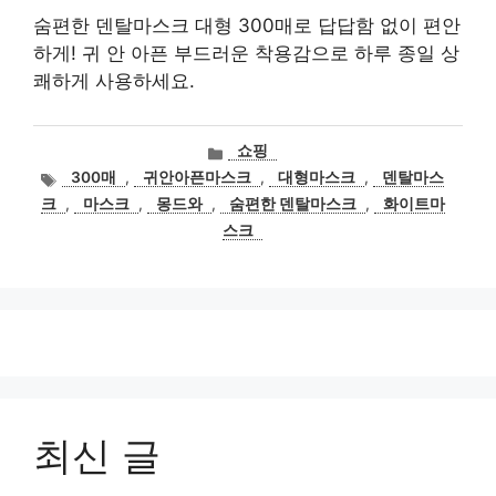
숨편한 덴탈마스크 대형 300매로 답답함 없이 편안
하게! 귀 안 아픈 부드러운 착용감으로 하루 종일 상
쾌하게 사용하세요.
카
쇼핑
테
태
300매
,
귀안아픈마스크
,
대형마스크
,
덴탈마스
고
그
크
,
마스크
,
몽드와
,
숨편한 덴탈마스크
,
화이트마
리
스크
최신 글