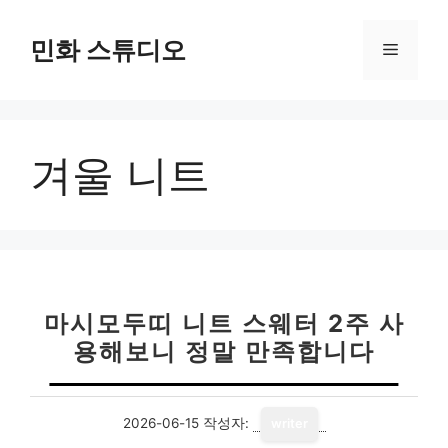
컨
텐
민화 스튜디오
메
츠
로
뉴
건
너
겨울 니트
뛰
기
마시모두띠 니트 스웨터 2주 사
용해보니 정말 만족합니다
2026-06-15
작성자:
writer