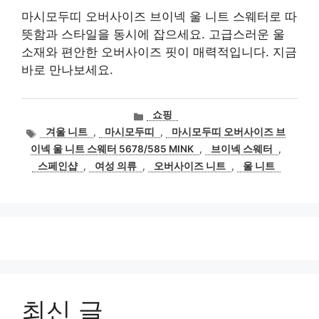
마시모두띠 오버사이즈 브이넥 울 니트 스웨터로 따
뜻함과 스타일을 동시에 잡으세요. 고급스러운 울
소재와 편안한 오버사이즈 핏이 매력적입니다. 지금
바로 만나보세요.
카
쇼핑
테
태
겨울 니트
,
마시모두띠
,
마시모두띠 오버사이즈 브
고
그
이넥 울 니트 스웨터 5678/585 MINK
,
브이넥 스웨터
,
리
스페인샵
,
여성 의류
,
오버사이즈 니트
,
울 니트
최신 글