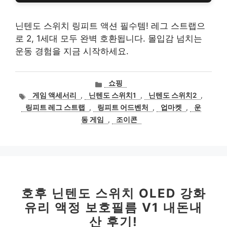
닌텐도 스위치 링피트 액션 필수템! 레그 스트랩으
로 2, 1세대 모두 완벽 호환됩니다. 몰입감 넘치는
운동 경험을 지금 시작하세요.
카
쇼핑
테
태
게임 액세서리
,
닌텐도 스위치1
,
닌텐도 스위치2
,
고
그
링피트 레그 스트랩
,
링피트 어드벤처
,
업마켓
,
운
리
동 게임
,
조이콘
호후 닌텐도 스위치 OLED 강화
유리 액정 보호필름 V1 내돈내
산 후기!