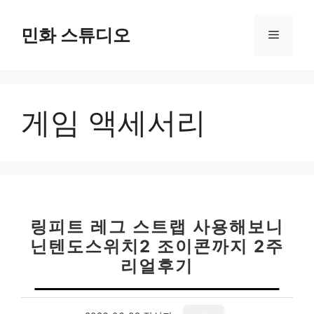
컨
텐
민화 스튜디오
메
츠
로
뉴
건
너
게임 액세서리
뛰
기
링피트 레그 스트랩 사용해보니
닌텐도스위치2 조이콘까지 2주
리얼후기