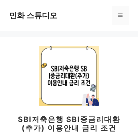
컨
텐
민화 스튜디오
메
츠
로
뉴
건
너
뛰
기
SBI저축은행 SBI중금리대환
(추가) 이용안내 금리 조건