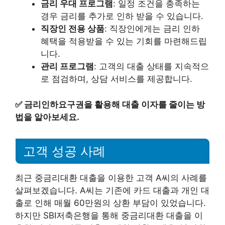
금리 우대 프로그램
: 일정 조건을 충족하는
경우 금리를 추가로 인하 받을 수 있습니다.
직장인 전용 상품
: 직장인에게는 금리 인하
혜택을 적용받을 수 있는 기회를 마련해드립
니다.
관리 프로그램
: 고객의 대출 상태를 지속적으
로 점검하며, 상담 서비스를 제공합니다.
✅
금리인하요구권을 활용해 대출 이자를 줄이는 방
법을 알아보세요.
고객 성공 사례
최근 중금리대환 대출을 이용한 고객 A씨의 사례를
살펴보겠습니다. A씨는 기존에 카드 대출과 개인 대
출로 인해 매월 60만원의 상환 부담이 있었습니다.
하지만 SBI저축은행을 통해 중금리대환 대출을 이