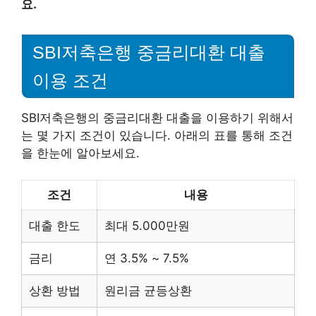
요.
SBI저축은행 중금리대환 대출
이용 조건
SBI저축은행의 중금리대환 대출을 이용하기 위해서
는 몇 가지 조건이 있습니다. 아래의 표를 통해 조건
을 한눈에 알아보세요.
조건
내용
대출 한도
최대 5.000만원
금리
연 3.5% ~ 7.5%
상환 방법
원리금 균등상환