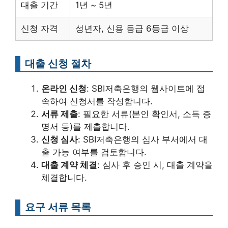
대출 기간
1년 ~ 5년
신청 자격
성년자, 신용 등급 6등급 이상
대출 신청 절차
온라인 신청
: SBI저축은행의 웹사이트에 접
속하여 신청서를 작성합니다.
서류 제출
: 필요한 서류(본인 확인서, 소득 증
명서 등)를 제출합니다.
신청 심사
: SBI저축은행의 심사 부서에서 대
출 가능 여부를 검토합니다.
대출 계약 체결
: 심사 후 승인 시, 대출 계약을
체결합니다.
요구 서류 목록