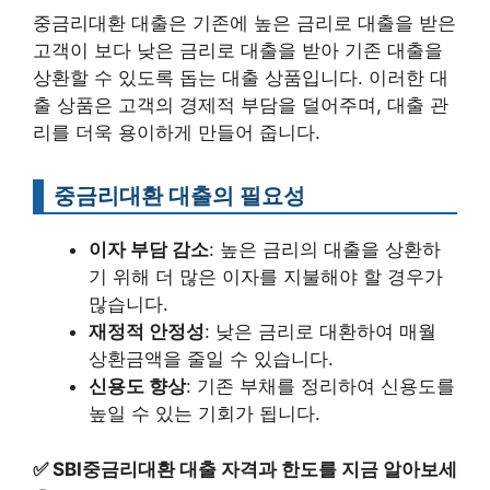
중금리대환 대출은 기존에 높은 금리로 대출을 받은
고객이 보다 낮은 금리로 대출을 받아 기존 대출을
상환할 수 있도록 돕는 대출 상품입니다. 이러한 대
출 상품은 고객의 경제적 부담을 덜어주며, 대출 관
리를 더욱 용이하게 만들어 줍니다.
중금리대환 대출의 필요성
이자 부담 감소
: 높은 금리의 대출을 상환하
기 위해 더 많은 이자를 지불해야 할 경우가
많습니다.
재정적 안정성
: 낮은 금리로 대환하여 매월
상환금액을 줄일 수 있습니다.
신용도 향상
: 기존 부채를 정리하여 신용도를
높일 수 있는 기회가 됩니다.
✅
SBI중금리대환 대출 자격과 한도를 지금 알아보세