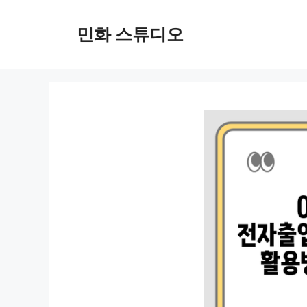
컨
텐
민화 스튜디오
츠
로
건
너
뛰
기