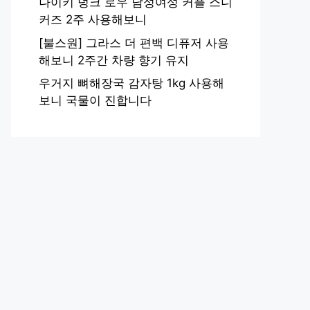
나이키 덩크 로우 남성여성 커플 스니
커즈 2주 사용해보니
[불스원] 그라스 더 편백 디퓨저 사용
해보니 2주간 차량 향기 유지
우거지 뼈해장국 감자탕 1kg 사용해
보니 국물이 진합니다