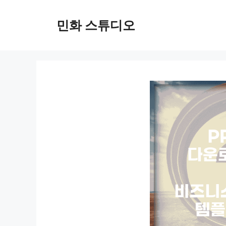
컨
텐
민화 스튜디오
츠
로
건
너
뛰
기