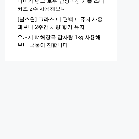
나이키 덩크 로우 남성여성 커플 스니
커즈 2주 사용해보니
[불스원] 그라스 더 편백 디퓨저 사용
해보니 2주간 차량 향기 유지
우거지 뼈해장국 감자탕 1kg 사용해
보니 국물이 진합니다