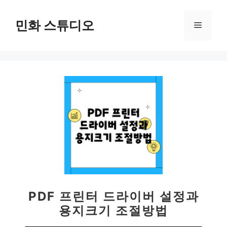
컨
텐
민화 스튜디오
메
츠
로
뉴
건
너
뛰
기
PDF 프린터 드라이버 설정과
용지크기 조절방법