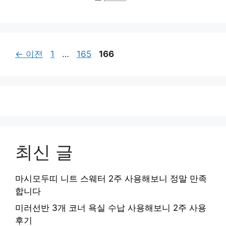
테
고
리
페
페
페
←
이전
1
…
165
166
이
이
이
지
지
지
최신 글
마시모두띠 니트 스웨터 2주 사용해보니 정말 만족
합니다
미러선반 3개 코너 욕실 수납 사용해보니 2주 사용
후기