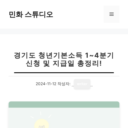
컨
텐
민화 스튜디오
메
츠
로
뉴
건
너
뛰
기
경기도 청년기본소득 1~4분기
신청 및 지급일 총정리!
2024-11-12
작성자:
writer