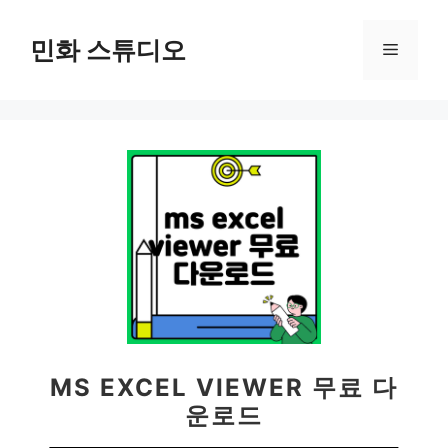
컨
텐
민화 스튜디오
메
츠
로
뉴
건
너
뛰
기
MS EXCEL VIEWER 무료 다
운로드