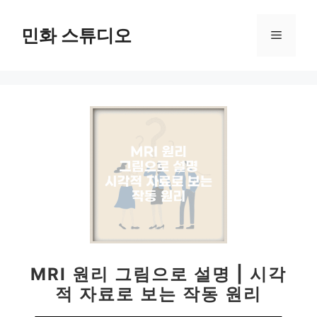
컨
텐
민화 스튜디오
메
츠
로
뉴
건
너
뛰
기
MRI 원리 그림으로 설명 | 시각
적 자료로 보는 작동 원리