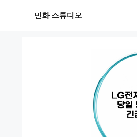
컨
텐
민화 스튜디오
츠
로
건
너
뛰
기