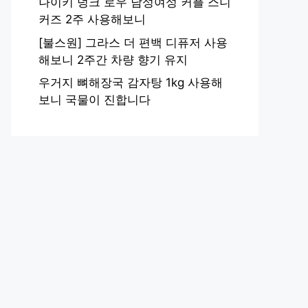
나이키 덩크 로우 남성여성 커플 스니
커즈 2주 사용해보니
[불스원] 그라스 더 편백 디퓨저 사용
해보니 2주간 차량 향기 유지
우거지 뼈해장국 감자탕 1kg 사용해
보니 국물이 진합니다