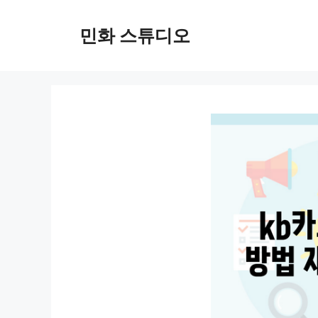
컨
텐
민화 스튜디오
츠
로
건
너
뛰
기