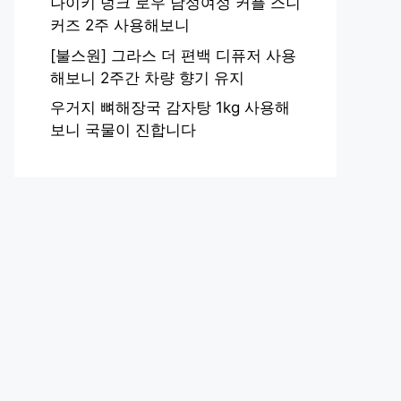
나이키 덩크 로우 남성여성 커플 스니
커즈 2주 사용해보니
[불스원] 그라스 더 편백 디퓨저 사용
해보니 2주간 차량 향기 유지
우거지 뼈해장국 감자탕 1kg 사용해
보니 국물이 진합니다