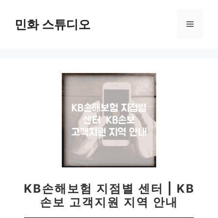
컨
텐
민화 스튜디오
메
츠
로
뉴
건
너
뛰
기
KB손해보험 지점별 센터 | KB
손보 고객지원 지역 안내