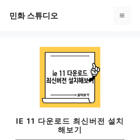
컨
텐
민화 스튜디오
메
츠
로
뉴
건
너
뛰
기
IE 11 다운로드 최신버전 설치
해보기