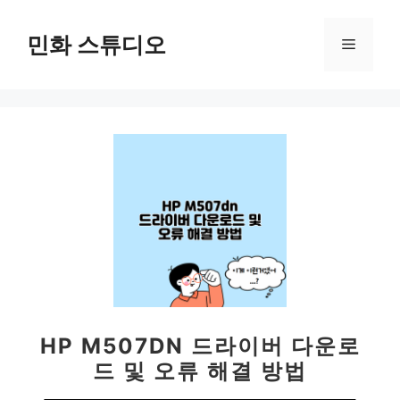
컨
텐
민화 스튜디오
메
츠
로
뉴
건
너
뛰
기
HP M507DN 드라이버 다운로
드 및 오류 해결 방법