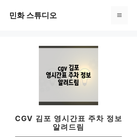
컨
텐
민화 스튜디오
메
츠
로
뉴
건
너
뛰
기
CGV 김포 영시간표 주차 정보
알려드림