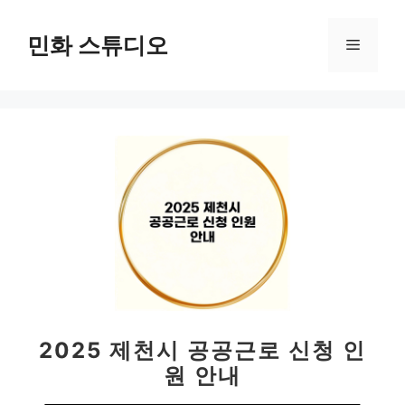
컨
텐
민화 스튜디오
메
츠
로
뉴
건
너
뛰
기
2025 제천시 공공근로 신청 인
원 안내