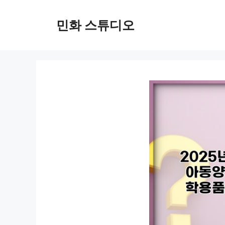
컨
텐
민화 스튜디오
츠
로
건
너
뛰
기