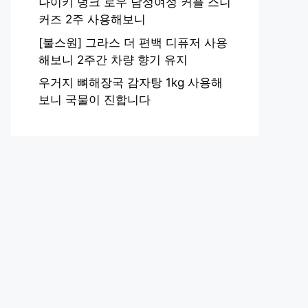
나이키 덩크 로우 남성여성 커플 스니
커즈 2주 사용해보니
[불스원] 그라스 더 편백 디퓨저 사용
해보니 2주간 차량 향기 유지
우거지 뼈해장국 감자탕 1kg 사용해
보니 국물이 진합니다