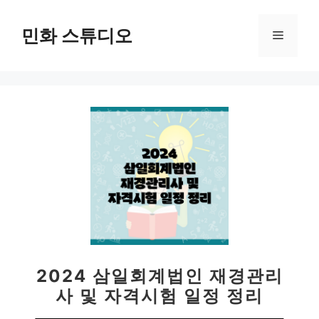
컨
텐
민화 스튜디오
메
츠
로
뉴
건
너
뛰
기
2024 삼일회계법인 재경관리
사 및 자격시험 일정 정리