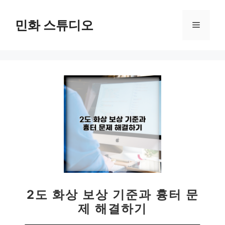
컨
텐
민화 스튜디오
메
츠
로
뉴
건
너
뛰
기
2도 화상 보상 기준과 흉터 문
제 해결하기