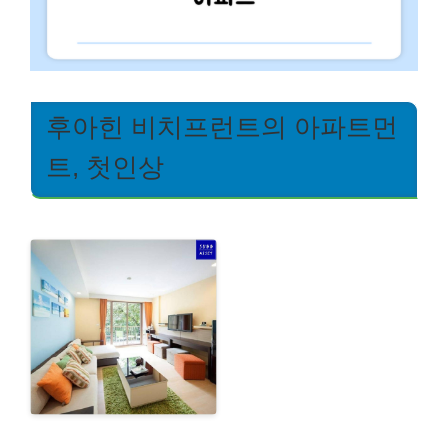
후아힌 비치프런트의 아파트먼
트, 첫인상