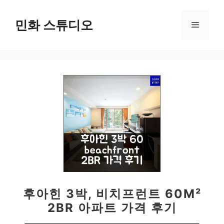
컨
텐
민화 스튜디오
메
츠
로
뉴
건
너
뛰
기
후아힌 3박, 비치프런트 60M²
2BR 아파트 가격 후기