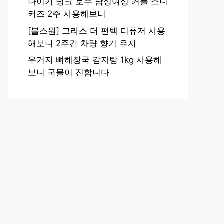
나이키 덩크 로우 남성여성 커플 스니
커즈 2주 사용해보니
[불스원] 그라스 더 편백 디퓨저 사용
해보니 2주간 차량 향기 유지
우거지 뼈해장국 감자탕 1kg 사용해
보니 국물이 진합니다