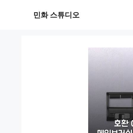
컨
텐
민화 스튜디오
츠
로
건
너
뛰
기