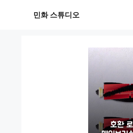
컨
텐
민화 스튜디오
츠
로
건
너
뛰
기