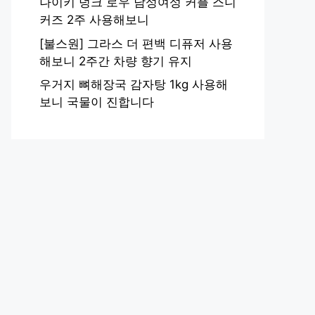
나이키 덩크 로우 남성여성 커플 스니
커즈 2주 사용해보니
[불스원] 그라스 더 편백 디퓨저 사용
해보니 2주간 차량 향기 유지
우거지 뼈해장국 감자탕 1kg 사용해
보니 국물이 진합니다