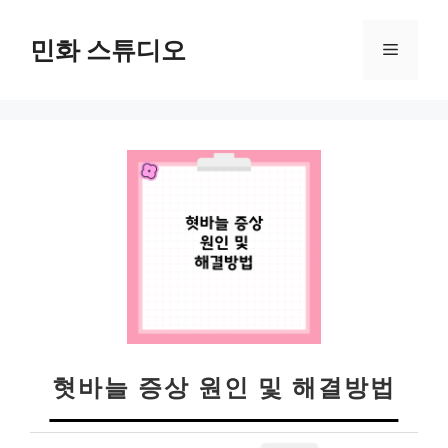
컨
텐
민화 스튜디오
메
츠
로
뉴
건
너
뛰
기
혓바늘 증상 원인 및 해결방법