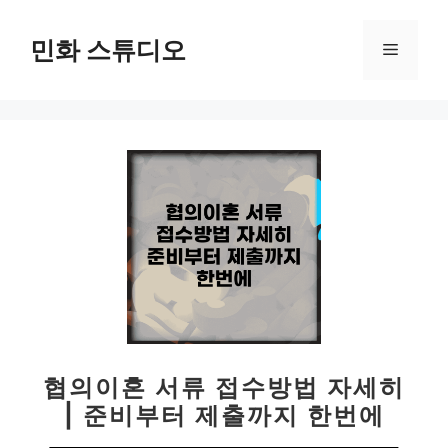
컨
텐
민화 스튜디오
메
츠
로
뉴
건
너
뛰
기
협의이혼 서류 접수방법 자세히
| 준비부터 제출까지 한번에