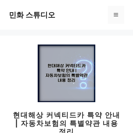
컨
텐
민화 스튜디오
메
츠
로
뉴
건
너
뛰
기
현대해상 커넥티드카 특약 안내
| 자동차보험의 특별약관 내용
정리