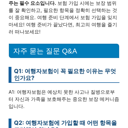
주는 필수 요소입니다.
보험 가입 시에는 보장 범위
를 잘 확인하고, 필요한 항목을 정확히 선택하는 것
이 중요해요. 여행 준비 단계에서 보험 가입을 잊지
마세요! 여행 준비가 끝났다면, 최고의 여행을 즐기
러 떠나보세요!
자주 묻는 질문 Q&A
Q1: 여행자보험이 꼭 필요한 이유는 무엇
인가요?
A1: 여행자보험은 예상치 못한 사고나 질병으로부
터 자신과 가족을 보호해주는 중요한 보장 메커니즘
입니다.
Q2: 여행자보험에 가입할 때 어떤 항목을