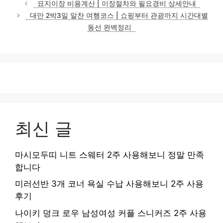
묘지이장 비용계산 | 이장절차와 필요경비 상세안내
고
대만 2박3일 알찬 여행코스 | 쇼핑부터 관광까지 시간대별
리
동선 완벽정리
최신 글
마시모두띠 니트 스웨터 2주 사용해보니 정말 만족
합니다
미러선반 3개 코너 욕실 수납 사용해보니 2주 사용
후기
나이키 덩크 로우 남성여성 커플 스니커즈 2주 사용