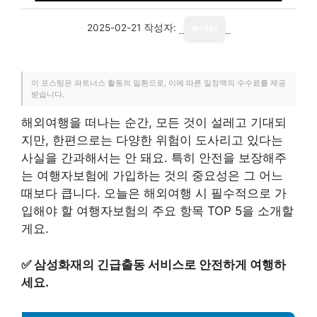
2025-02-21
작성자:
writer
이 포스팅은 파트너스 활동의 일환으로, 이에 따른 일정액의 수수료를 제공
받습니다.
해외여행을 떠나는 순간, 모든 것이 설레고 기대되
지만, 한편으로는 다양한 위험이 도사리고 있다는
사실을 간과해서는 안 돼요. 특히 안전을 보장해주
는 여행자보험에 가입하는 것의 중요성은 그 어느
때보다 큽니다. 오늘은 해외여행 시 필수적으로 가
입해야 할 여행자보험의 주요 항목 TOP 5을 소개할
게요.
✅
삼성화재의 긴급출동 서비스로 안전하게 여행하
세요.