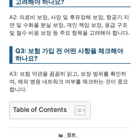
고려해야 하나요?
A2: 의료비 보장, 사망 및 후유장해 보장, 항공기 지
연 및 수화물 분실 보장, 개인 책임 보장, 응급 구조
및 철수 비용 보장 등 주요 항목을 고려해야 합니다.
Q3: 보험 가입 전 어떤 사항을 체크해야
하나요?
A3: 보험 약관을 꼼꼼히 읽고, 보장 범위를 확인하
며, 해외 병원 네트워크 여부를 체크하는 것이 중요
합니다.
Table of Contents
카
정보
테