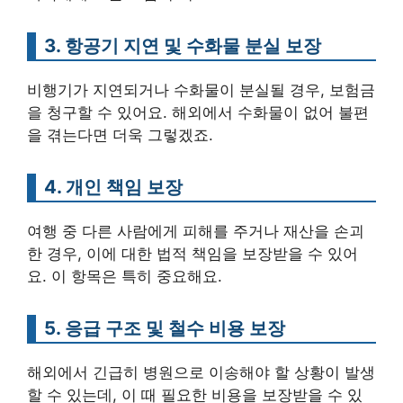
3. 항공기 지연 및 수화물 분실 보장
비행기가 지연되거나 수화물이 분실될 경우, 보험금
을 청구할 수 있어요. 해외에서 수화물이 없어 불편
을 겪는다면 더욱 그렇겠죠.
4. 개인 책임 보장
여행 중 다른 사람에게 피해를 주거나 재산을 손괴
한 경우, 이에 대한 법적 책임을 보장받을 수 있어
요. 이 항목은 특히 중요해요.
5. 응급 구조 및 철수 비용 보장
해외에서 긴급히 병원으로 이송해야 할 상황이 발생
할 수 있는데, 이 때 필요한 비용을 보장받을 수 있