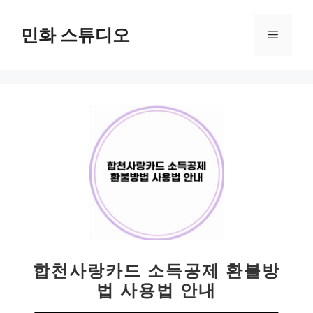
컨
텐
민화 스튜디오
메
츠
로
뉴
건
너
뛰
기
합천사랑카드 소득공제 환불방
법 사용법 안내