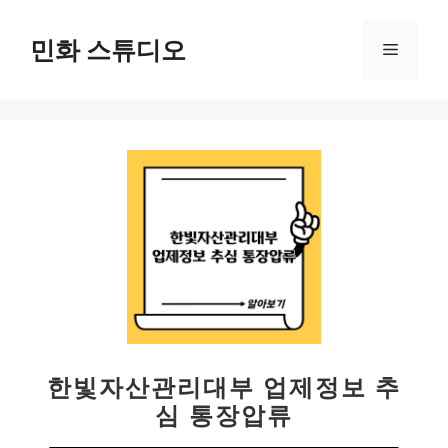
컨
텐
민화 스튜디오
메
츠
로
뉴
건
너
뛰
기
한빛자산관리대부 업제정보 추
심 통장압류