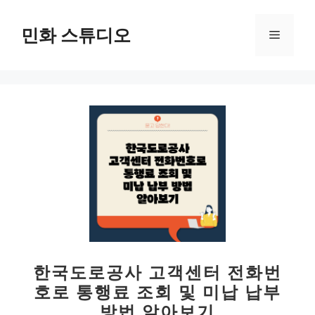
컨
텐
민화 스튜디오
메
츠
로
뉴
건
너
뛰
기
한국도로공사 고객센터 전화번
호로 통행료 조회 및 미납 납부
방법 알아보기