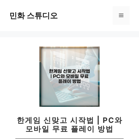
컨
텐
민화 스튜디오
메
츠
로
뉴
건
너
뛰
기
한게임 신맞고 시작법 | PC와
모바일 무료 플레이 방법