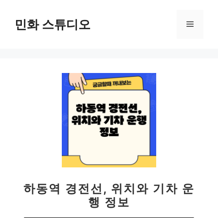
컨
텐
민화 스튜디오
메
츠
로
뉴
건
너
뛰
기
하동역 경전선, 위치와 기차 운
행 정보